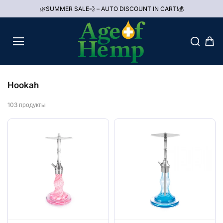
к
🌿SUMMER SALE💨 – AUTO DISCOUNT IN CART!💰
содерж
анию
Hookah
103 продукты